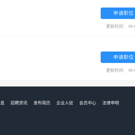
重点建设项目的监理、造价管理和招标代理等工作。公司建有评标专家人
规范，各项规章制度健全完善，形成了严格规范的工作管理程序、科学严
申请职位
流程、奖惩办法以及人事管理制度、财务管理制度、技术经济档案管理制
更新时间： 08-
律规定和责任追究制度等。公司具有宽敞的办公场所，拥有先进的计算机
共享；公司办公设施齐备，性能先进，能够充分满足管理和业务工作的需
至诚服务社会”的企业宗旨，坚持“质量第一、用户至上”的经营理念，严
申请职位
同双方的合法权益，为委托人提供优质高效的技术服务。公司深耕河南、
南、湖北、广西、广东、山东、海南等省市区，合同履约率100％，工程
更新时间： 08-
奖项，得到委托方和行政主管部门的较高评价，赢得了良好的社会信誉。公
才队伍放在战略高度加以重视，坚持多渠道、多途径培养和引进人才；公
的人际关系和工作环境，调动广大员工的积极性、主动性和创造性，增强
的管理、诚信务实的作风、严谨精湛的技术，竭诚为社会各界提供优质高
信息
招聘资讯
发布简历
企业入驻
会员中心
法律申明
们