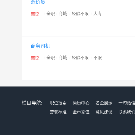
造价员
全部持证上岗，大部分工程技术人员参加过国家或省市
才库，有各专业类评标专家近千人，公司内部管理科学
/
全职
/
商城
/
经验不限
/
大专
面议
密的质量保证体系。制定有明确细致的工作标准、工作
度、业务审核制度、业主回访制度、保密制度、廉洁自
管理系统，建立了自己的网站及办公网络，实现了资源
商务司机
要。公司在开展业务活动中，始终遵循“科学公正高效、
格遵守国家有关法律法规和行业标准规范，切实维护合
/
全职
/
商城
/
经验不限
/
不限
面议
服务全国，业务遍布河南各地市及北京、浙江、江苏、湖
项目合格率100％，完成的多项工程获得省（市）优质
司高度重视人才队伍建设，始终把培养和造就高素质人
司坚持以人为本，实行人性化管理，通过营造宽松和谐
企业凝聚力、吸引力、向心力。公司将始终以科学规范
栏目导航:
职位搜索
简历中心
名企展示
一句话
效的服务。
套餐标准
金币充值
意见建议
联系我