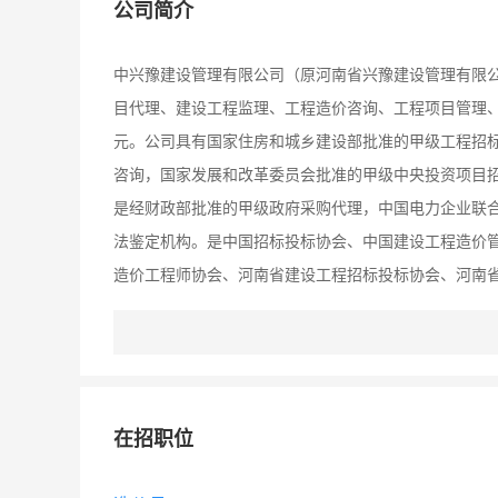
公司简介
中兴豫建设管理有限公司（原河南省兴豫建设管理有限公
目代理、建设工程监理、工程造价咨询、工程项目管理、
元。公司具有国家住房和城乡建设部批准的甲级工程招
咨询，国家发展和改革委员会批准的甲级中央投资项目
是经财政部批准的甲级政府采购代理，中国电力企业联
法鉴定机构。是中国招标投标协会、中国建设工程造价
造价工程师协会、河南省建设工程招标投标协会、河南省工程
理体系认证，2011年通过ISO9001：2008质量
先进工程造价咨询单位，先后荣获2011-2013年度招
二十强荣誉称号。公司实行董事会领导、监督下的总经
价咨询中心、工程造价司法鉴定中心、工程监理中心、
在招职位
管理中心等，中心下设相关职能部门。公司拥有一批实
人员占公司总人数70％以上，其中国家级注册造价工程