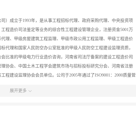
司）成立于1993年，是从事工程招标代理、政府采购代理、中央投资项
工程造价司法鉴定等业务的综合性工程建设管理企业，注册资金5001万
标代理、甲级房屋建筑工程监理、甲级市政公用工程监理、甲级工程造价
招标代理和国家人民防空办公室批准的甲级人民防空工程建设监理资质，
合会比准的甲级电力行业造价咨询，河南省司法厅备案的建设工程造价司
管理协会、中国土木工程学会建筑市场与招标投标研究分会、河南省注册
建设监理协会会员单位。公司于2005年通过了ISO9001：2000质量管
管理体系认证。连续多年被评为国家和省级先进招标代理机构、先进工程监理企业和
展开更多
标代理机构诚信4A级和2014年度全国招标代理诚信先进单位，河南省招标代理
理负责制，领导班子团结务实，组织机构健全完善，设有总工办、工程造
项目管理中心、招标代理中心、行政管理中心、市场开发管理中心、财务
践经验丰富、专业齐全、结构合理的建设工程管理队伍，中高级技术职称
师、注册监理工程师、注册建造师和注册招标师一百余人，各类管理人员