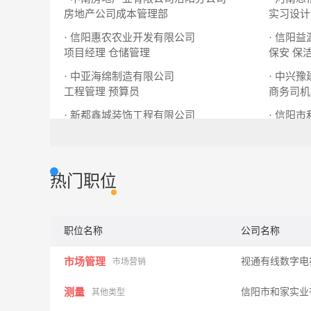
房地产公司成本管理部
实习设计
· 信阳惠农农业开发有限公司
· 信阳
项目经理
仓储管理
保安
保
· 中亚海绵制造有限公司
· 中兴
工程管理
预算员
商务司机
· 新都鑫城装饰工程有限公司
· 信阳
会计
建筑设计师
测量
资
热门职位
职位名称
公司名称
市场管理
视通有线数字电
市场营销
测量
信阳市和家实业
其他类型