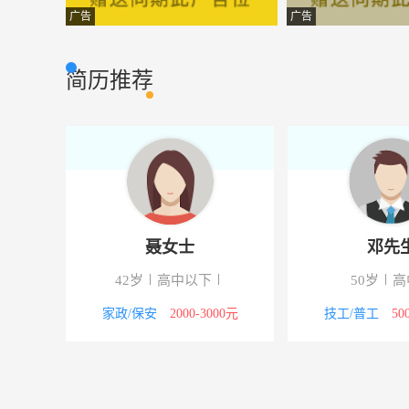
电子商务专员
信阳现代园林有
电脑网络
广告
广告
会计
新都鑫城装饰工
财会审计
简历推荐
技术员
河南同源制药有
其他类型
建筑设计师
臻品装饰工程有
建筑房产
学徒工
信阳创新航空科
其他类型
室内设计师
白云吉祥装饰工
设计策划
聂女士
邓先
售前∕售后服务
信阳新翔宇科技
客户服务
42岁
高中以下
50岁
高
家装顾问
河南傲天装饰工
其他类型
5000元
家政/保安
2000-3000元
技工/普工
50