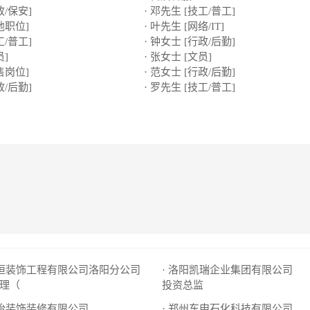
政/保安]
· 邓先生 [技工/普工]
他职位]
· 叶先生 [网络/IT]
工/普工]
· 钟女士 [行政/后勤]
员]
· 张女士 [文员]
售岗位]
· 范女士 [行政/后勤]
政/后勤]
· 罗先生 [技工/普工]
天恒装饰工程有限公司洛阳分公司
· 洛阳凯瑞企业集团有限公司
理（
投资总监
思怡装饰装修有限公司
· 郑州东申石化科技有限公司