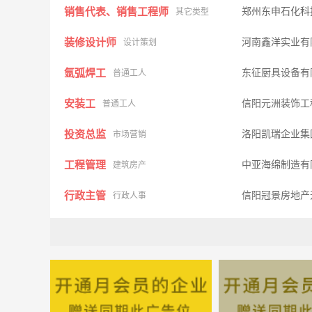
销售代表、销售工程师
郑州东申石化科
其它类型
装修设计师
河南鑫洋实业有
设计策划
氩弧焊工
东征厨具设备有
普通工人
安装工
信阳元洲装饰工
普通工人
投资总监
洛阳凯瑞企业集
市场营销
工程管理
中亚海绵制造有
建筑房产
行政主管
信阳冠景房地产
行政人事
房地产公司成本管理部
中南房地产业有
其它类型
文秘
信阳现代园林有
办公文员
操作工
河南同源制药有
普通工人